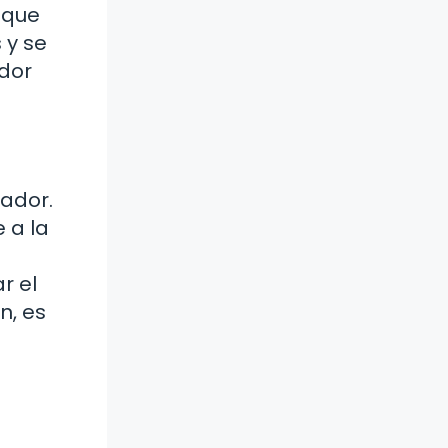
 que
 y se
ador
ador.
 a la
r el
n, es