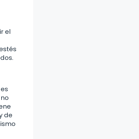
r el
 estés
ados.
 es
 no
iene
y de
mismo