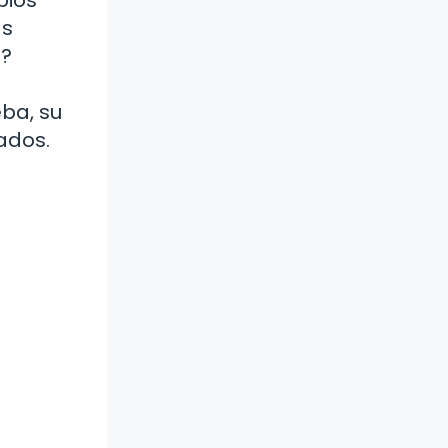
as
a?
ba, su
ados.