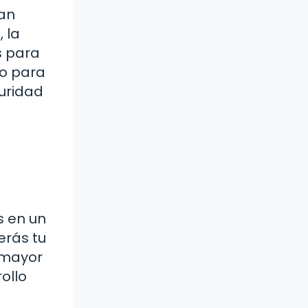
ían
 la
s para
po para
uridad
s en un
erás tu
 mayor
ollo