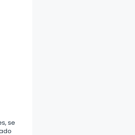
s, se
eado