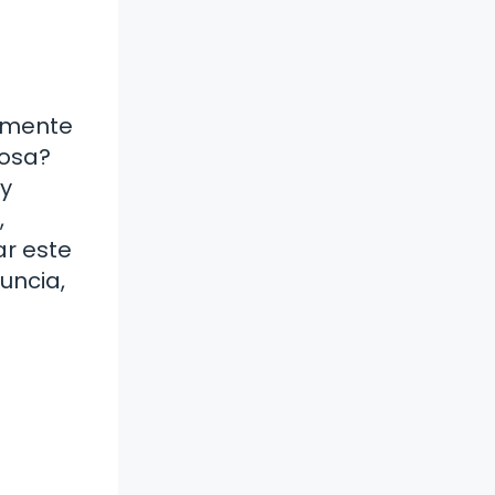
almente
rosa?
 y
,
r este
uncia,