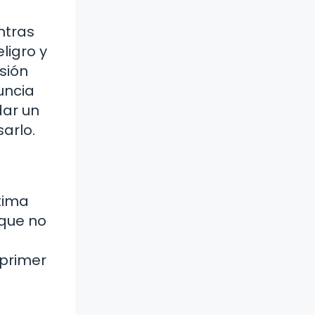
ntras
ligro y
sión
uncia
dar un
arlo.
tima
 que no
 primer