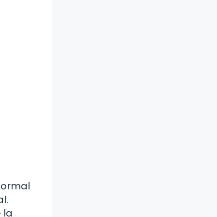
normal
l.
 la