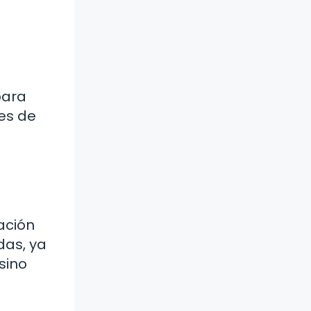
para
es de
ación
das, ya
sino