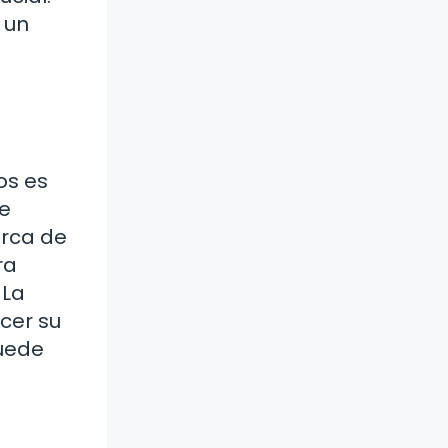
 un
os es
de
erca de
ra
 La
cer su
puede