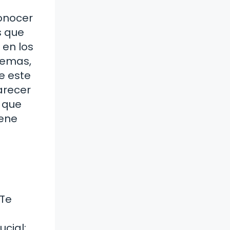
onocer
s que
 en los
lemas,
e este
arecer
e que
iene
¿Te
e
cial: