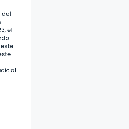
 del
n
3, el
ando
 este
este
dicial