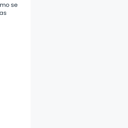
omo se
vas