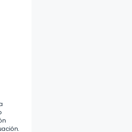
a
o
ón
uación.