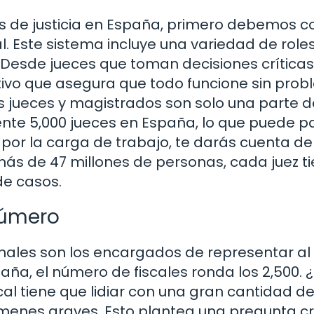
s de justicia en España, primero debemos c
. Este sistema incluye una variedad de role
 Desde jueces que toman decisiones críticas
tivo que asegura que todo funcione sin prob
s jueces y magistrados son solo una parte d
te 5,000 jueces en España, lo que puede p
por la carga de trabajo, te darás cuenta d
más de 47 millones de personas, cada juez t
e casos.
 número
onales son los encargados de representar al
paña, el número de fiscales ronda los 2,500. 
cal tiene que lidiar con una gran cantidad d
menes graves. Esto plantea una pregunta cru