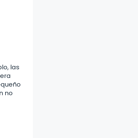
lo, las
nera
pequeño
n no