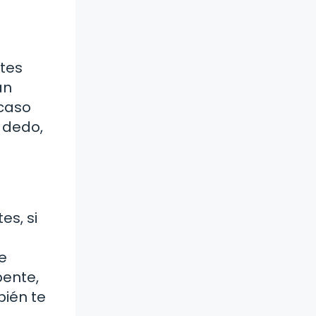
tes
an
 caso
l dedo,
es, si
e
pente,
bién te