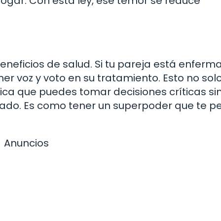
hogar. Con esta ley, ese temor se reduce
d
neficios de salud. Si tu pareja está enferma
r voz y voto en su tratamiento. Esto no sol
fica que puedes tomar decisiones críticas si
cado. Es como tener un superpoder que te p
Anuncios