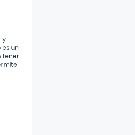
 y
o es un
n tener
ermite