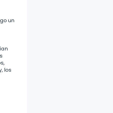
igo un
ían
s
s,
, los