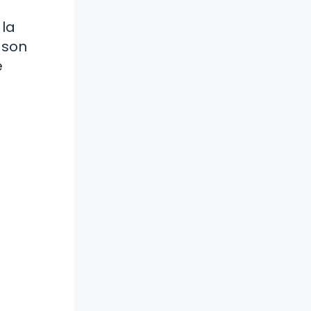
 la
 son
e