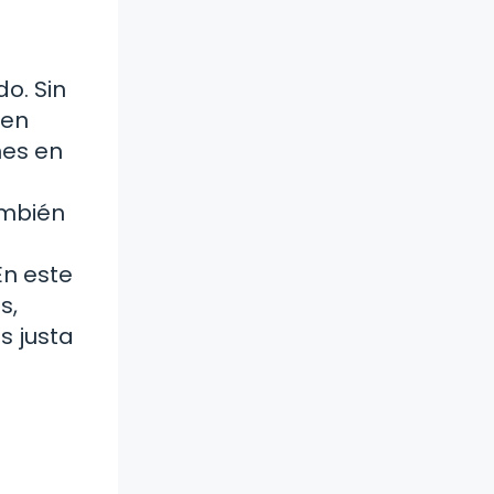
o. Sin
den
nes en
ambién
En este
s,
s justa