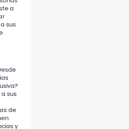
rsonas
ste a
ar
 a sus
e
 Desde
ias
usiva?
 a sus
cas de
nen
ncias y