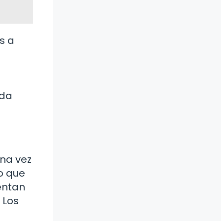
s a
ada
una vez
o que
entan
 Los