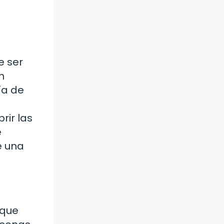
e ser
n
ía de
rir las
e
e una
 que