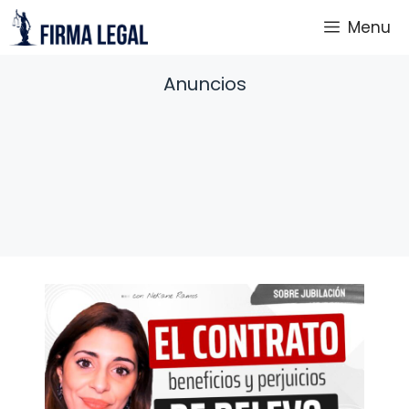
Saltar
Menu
al
contenido
Anuncios