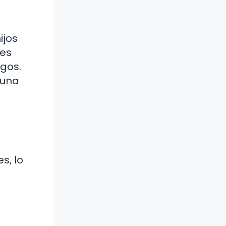
ijos
les
igos.
 una
s, lo