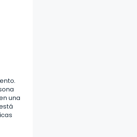
ento.
rsona
 en una
 está
icas