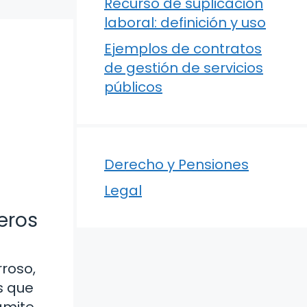
Recurso de suplicación
laboral: definición y uso
Ejemplos de contratos
de gestión de servicios
públicos
Derecho y Pensiones
Legal
eros
roso,
s que
ámite