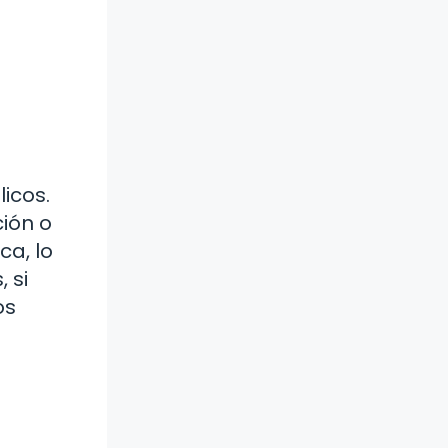
icos.
ión o
ca, lo
 si
os