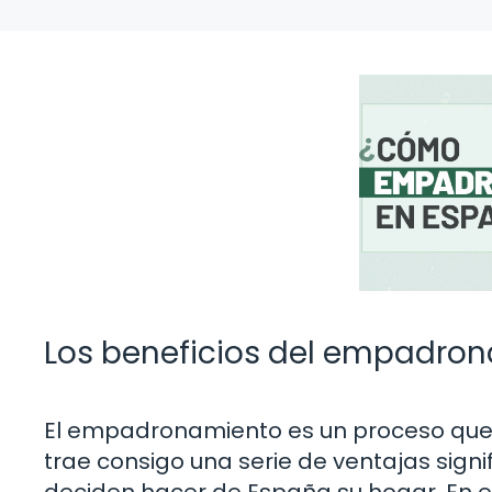
Los beneficios del empadron
El empadronamiento es un proceso que,
trae consigo una serie de ventajas signi
deciden hacer de España su hogar. En e