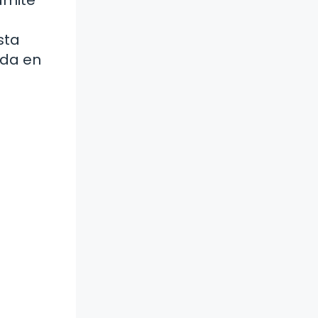
sta
ida en