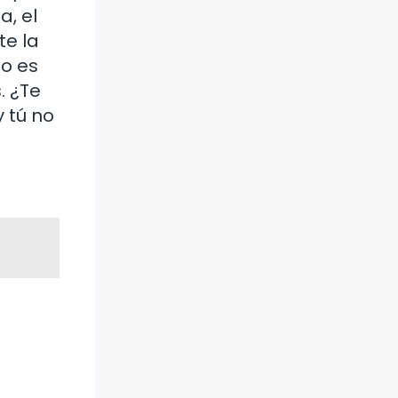
a, el
te la
to es
. ¿Te
 tú no