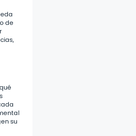
pueda
so de
r
cias,
 qué
s
 cada
amental
gen su