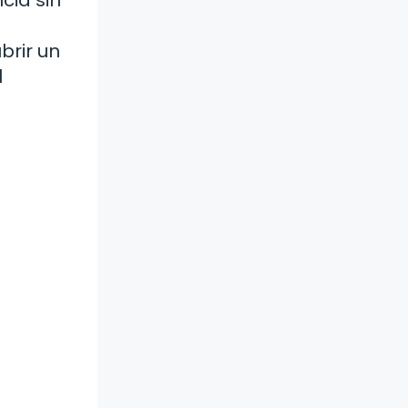
brir un
l