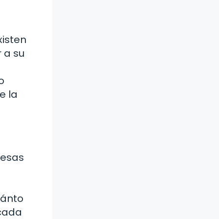
xisten
 a su
o
e la
resas
uánto
 cada