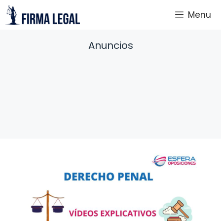
Saltar
Menu
al
contenido
Anuncios