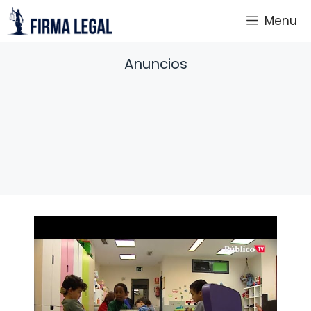
Saltar
Menu
al
contenido
Anuncios