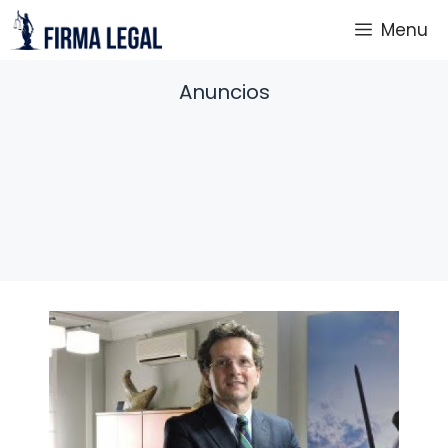
Saltar
Menu
al
contenido
Anuncios