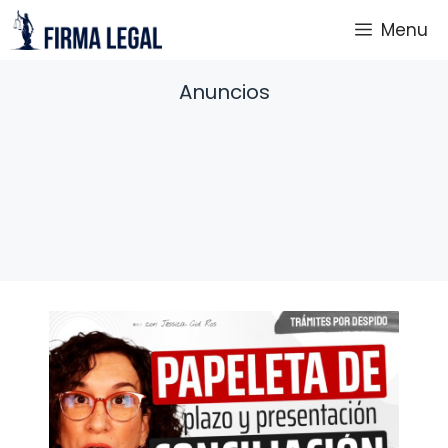
Saltar
Menu
al
contenido
Anuncios