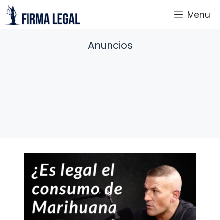
Saltar
Menu
al
contenido
Anuncios