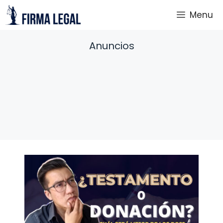
Saltar
Menu
al
contenido
Anuncios