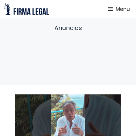
Saltar
Menu
al
contenido
Anuncios