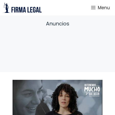
Saltar
Menu
al
contenido
Anuncios