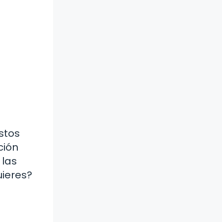
stos
ción
 las
uieres?