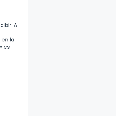
ibir. A
 en la
» es
e