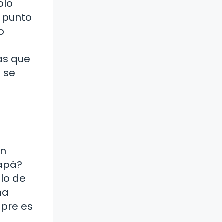
olo
a punto
o
ás que
o se
en
papá?
lo de
na
mpre es