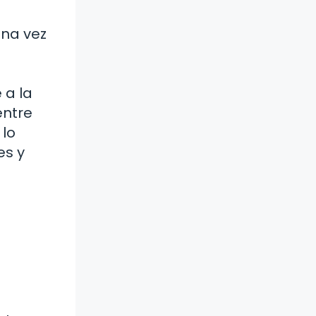
una vez
o
 a la
entre
 lo
es y