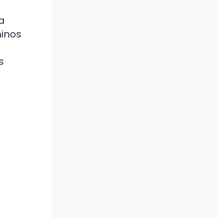
a
minos
s