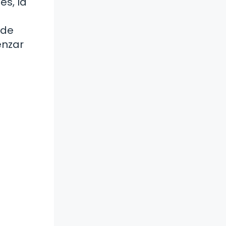
es, la
 de
enzar