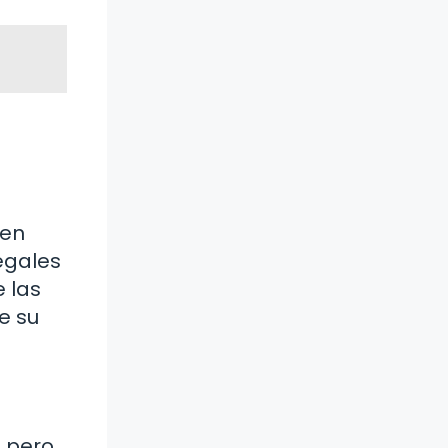
uen
legales
 las
e su
, pero