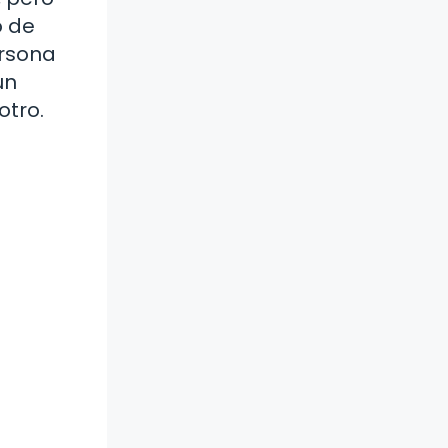
o de
ersona
un
otro.