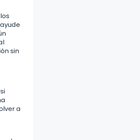
los
 ayude
ún
al
ión sin
si
na
olver a