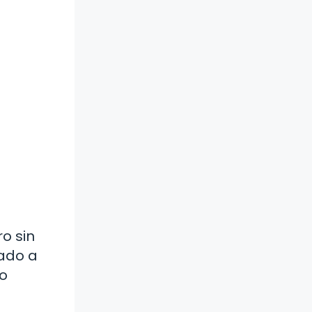
o sin
ado a
ro