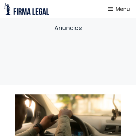
Saltar
Menu
al
contenido
Anuncios