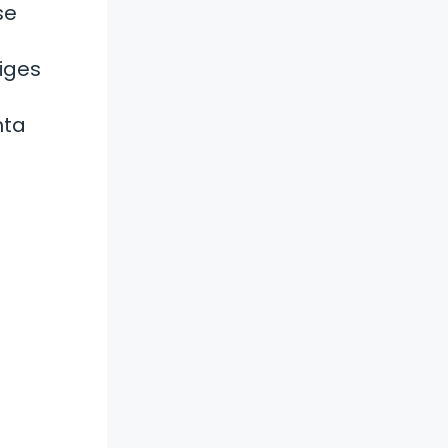
se
a
iges
nta