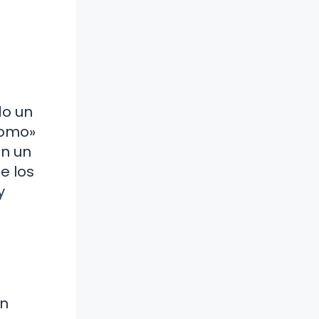
do un
como»
en un
e los
y
un