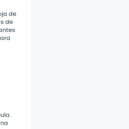
oja de
es de
antes
para
ula.
ina