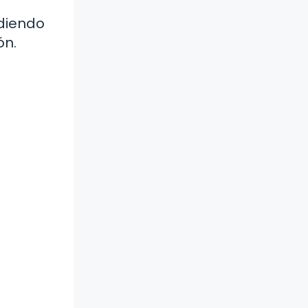
rdiendo
ón.