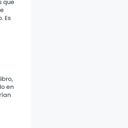
s que
te
. Es
ibro,
do en
rían