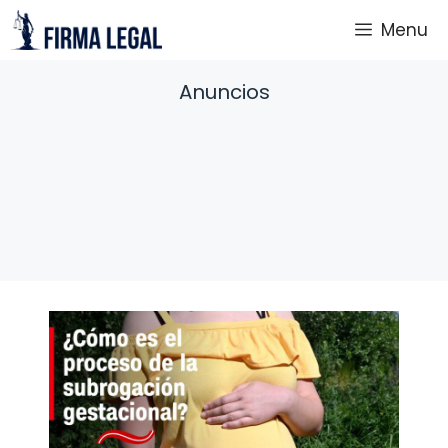
Saltar
Menu
al
contenido
Anuncios