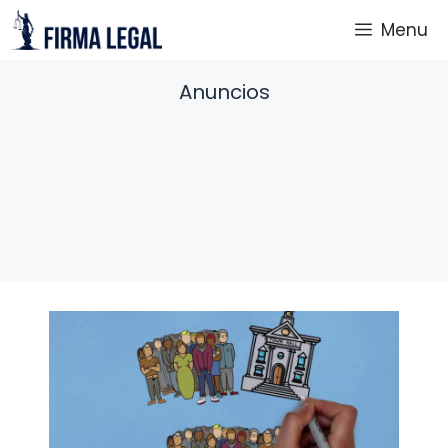
Saltar
Menu
al
contenido
Anuncios