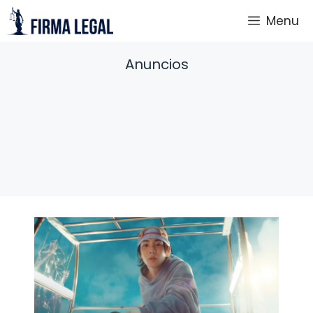
Saltar
Menu
al
contenido
Anuncios