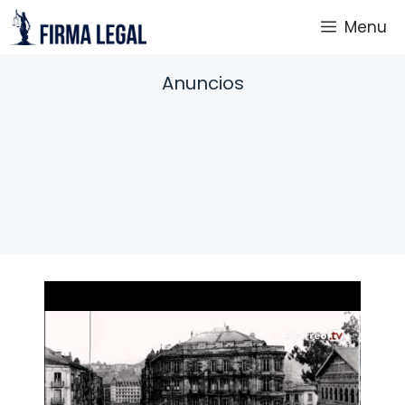
Saltar
Menu
al
contenido
Anuncios