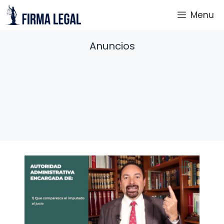
Saltar
Menu
al
contenido
Anuncios