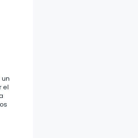
a un
 el
 a
los