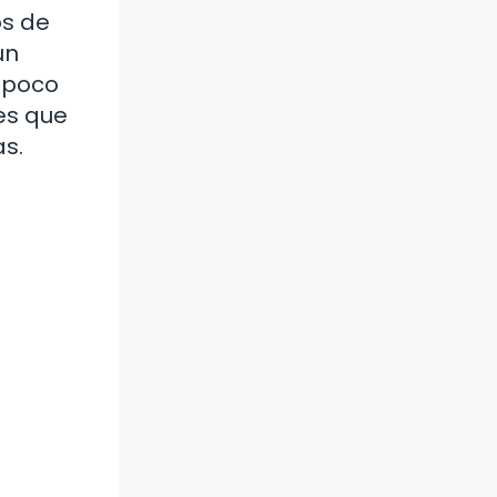
os de
un
r poco
es que
as.