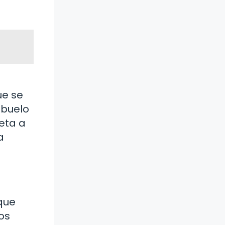
ue se
abuelo
eta a
a
 que
os