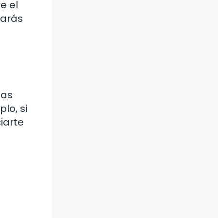
e el
garás
tas
lo, si
iarte