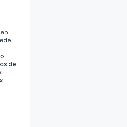
den
uede
mo
ias de
s
s