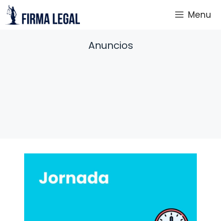
Saltar
Menu
al
contenido
Anuncios