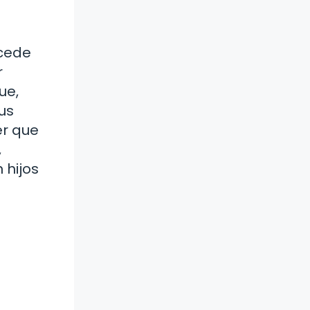
ucede
r
ue,
us
er que
,
 hijos