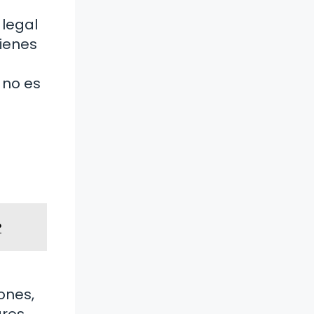
 legal
ienes
 no es
?
ones,
ares