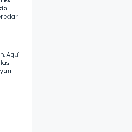
ado
eredar
n. Aquí
 las
uyan
l