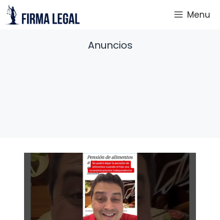
Saltar
Menu
al
contenido
Anuncios