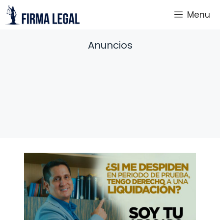
Saltar
Menu
al
contenido
Anuncios