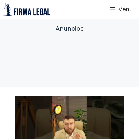
Saltar
Menu
al
contenido
Anuncios