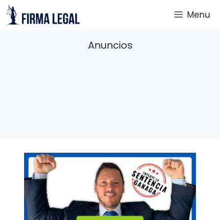
Saltar
Menu
al
contenido
Anuncios