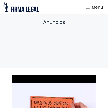
Saltar
Menu
al
contenido
Anuncios