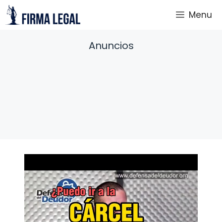
Saltar
Menu
al
contenido
Anuncios