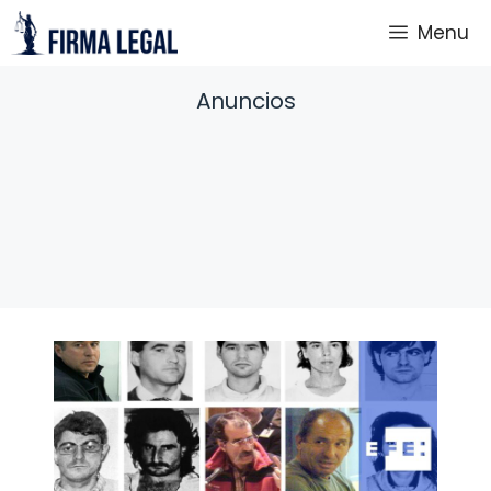
Saltar
Menu
al
contenido
Anuncios