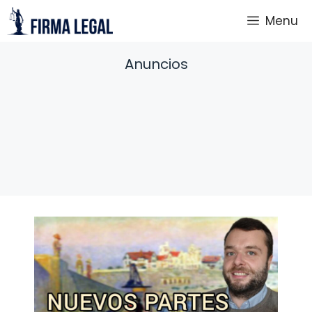
Saltar
Menu
al
contenido
Anuncios