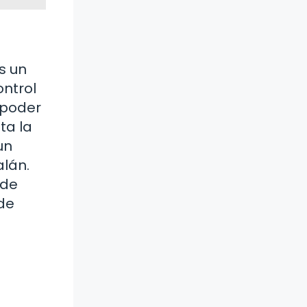
s un
ontrol
 poder
ta la
un
lán.
sde
 de