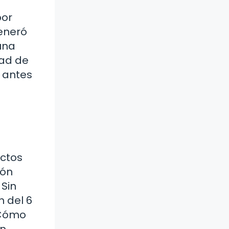
por
generó
una
dad de
n antes
actos
ión
 Sin
n del 6
 ¿Cómo
un