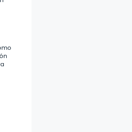
como
ión
ra