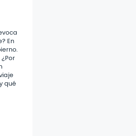
 evoca
e? En
ierno.
 ¿Por
n
viaje
 y qué