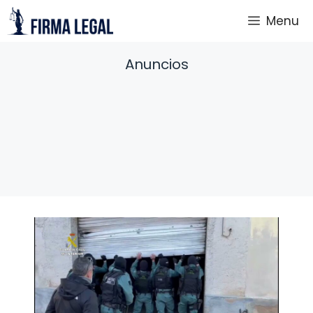
Saltar
Menu
al
contenido
Anuncios