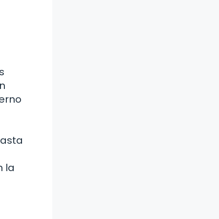
s
ón
ierno
hasta
 la