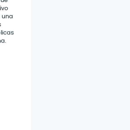
ivo
a una
s
licas
na.