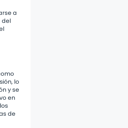
arse a
 del
el
 como
ión, lo
ón y se
ivo en
los
das de