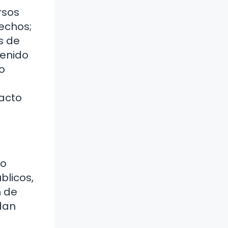
rsos
rechos;
s de
tenido
o
 acto
mo
blicos,
n de
dan
u