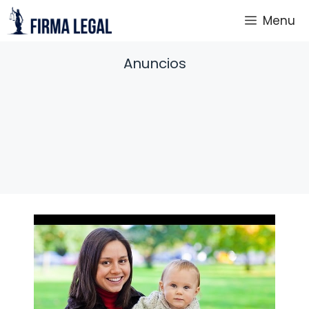
Saltar
Menu
al
contenido
Anuncios