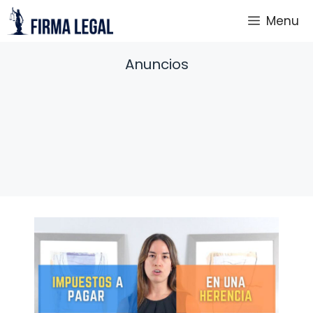
Saltar
Menu
al
contenido
Anuncios