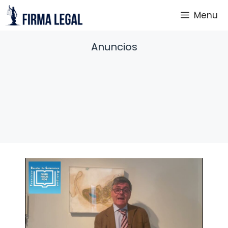
Saltar
Menu
al
contenido
Anuncios