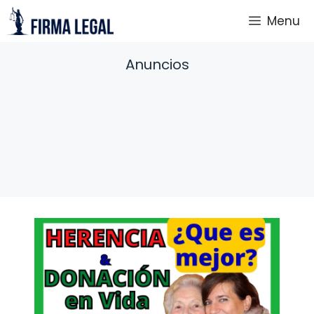
Saltar
Menu
al
contenido
Anuncios