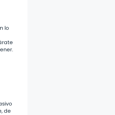
n lo
árate
ener.
asivo
e, de