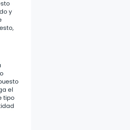
esto
do y
e
esto,
a
do
mpuesto
ga el
 tipo
tidad