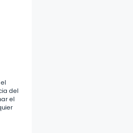
 el
cia del
ar el
quier