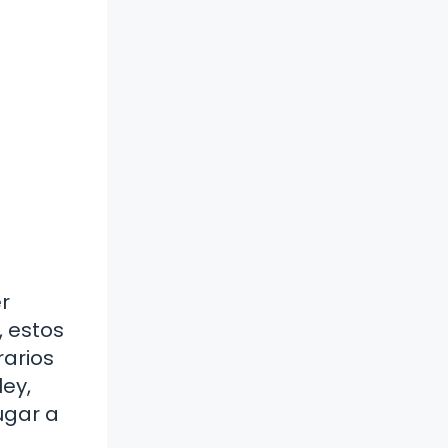
er
, estos
rarios
ley,
ugar a