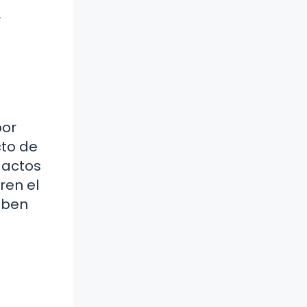
r
por
cto de
s actos
ren el
eben