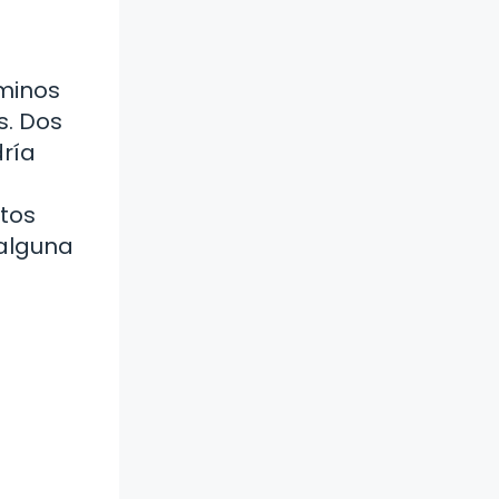
minos
s. Dos
dría
stos
 alguna