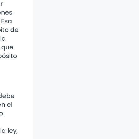
r
ones.
 Esa
ito de
la
s que
pósito
 debe
n el
o
a ley,