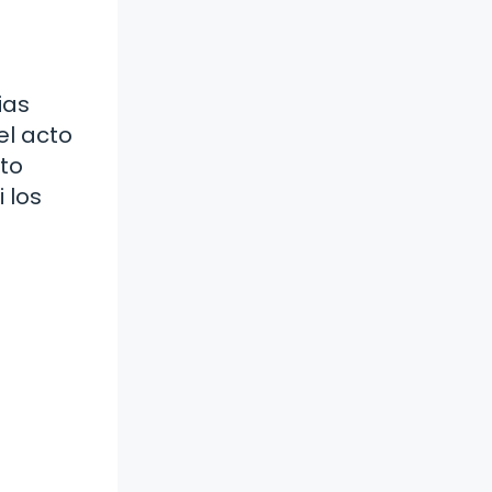
ias
el acto
cto
 los