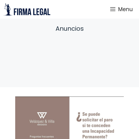
Saltar
Menu
al
contenido
Anuncios