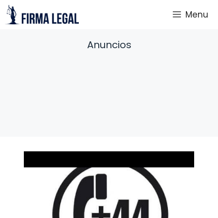
Saltar
Menu
al
contenido
Anuncios