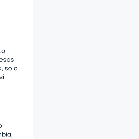
o
to
 esos
, solo
si
o
bia,