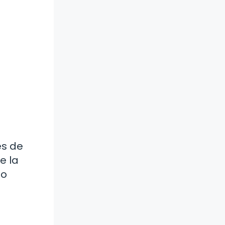
es de
e la
 o