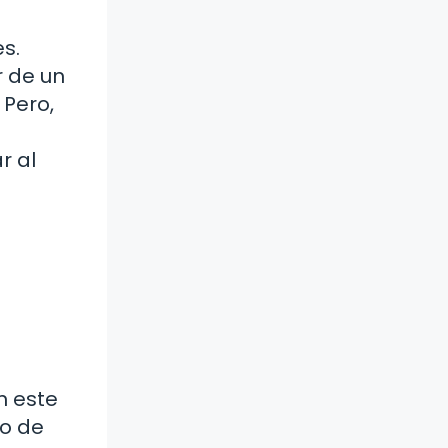
s.
r de un
 Pero,
r al
n este
ño de