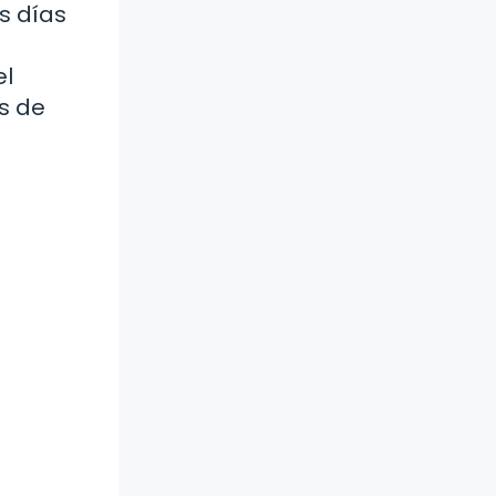
s días
el
s de