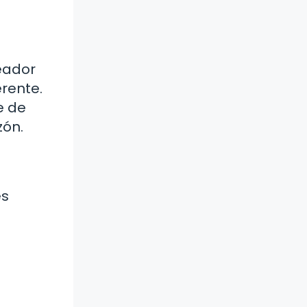
eador
rente.
e de
zón.
es