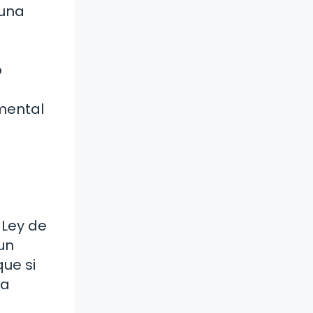
 una
o
mental
 Ley de
un
que si
ea