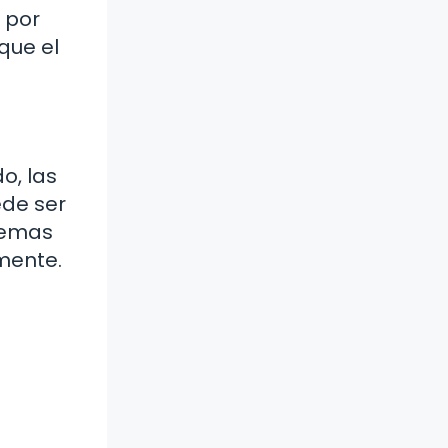
 por
 que el
o, las
ede ser
lemas
 mente.