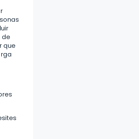
r
rsonas
uir
s de
r que
arga
ores
esites