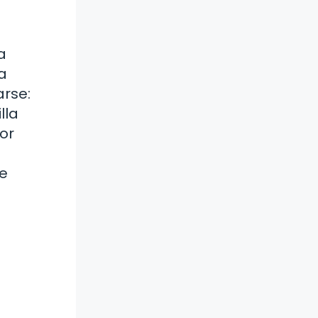
a
a
arse:
lla
or
ue