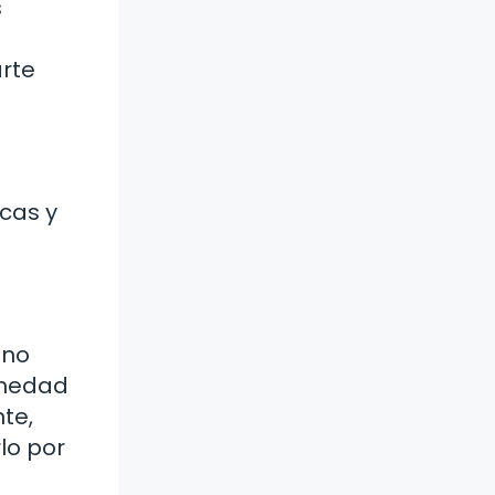
s
rte
icas y
 no
ermedad
te,
lo por