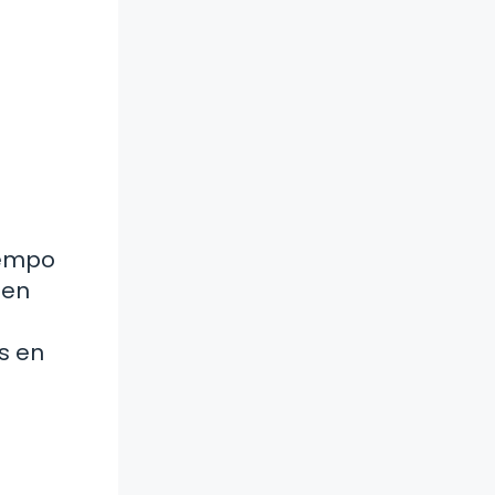
iempo
 en
s en