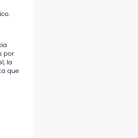
ico.
cia
s por
l, la
ta que