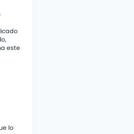
o
licado
lo,
na este
ue lo